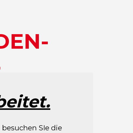
DEN-
E
eitet.
 besuchen SIe die