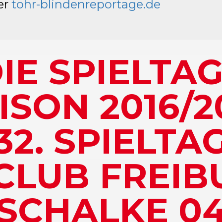
er
tohr-blindenreportage.de
IE SPIELTA
ISON 2016/2
32. SPIELTA
CLUB FREIBU
SCHALKE 0