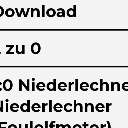
Download
2 zu
0
:0 Niederlechne
Niederlechner
(Foulelfmeter)