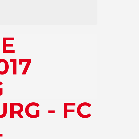
GE
017
G
RG - FC
4