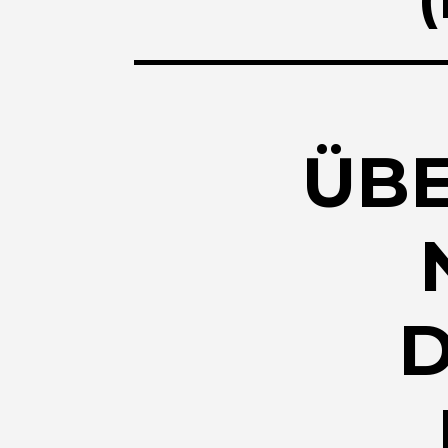
ÜBE
D