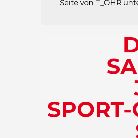
Seite von T_OHR unt
D
SA
SPORT-