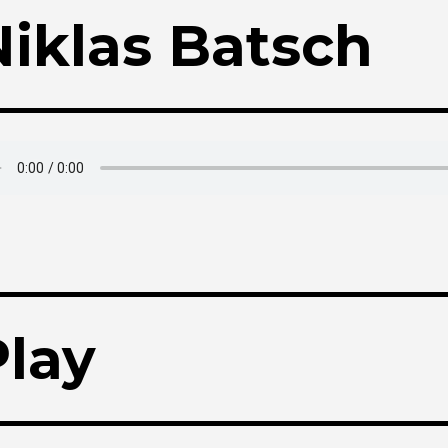
Niklas Batsch
Play